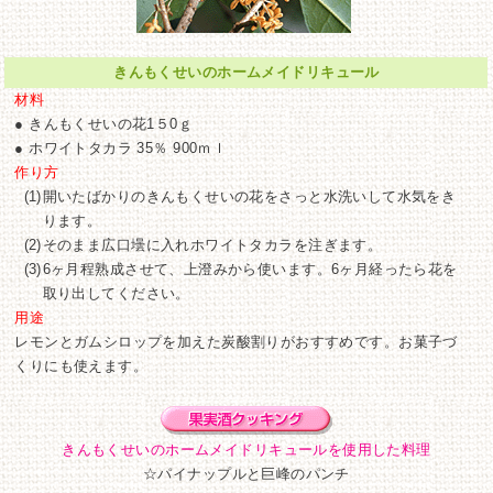
きんもくせいのホームメイドリキュール
材料
● きんもくせいの花1５0ｇ
● ホワイトタカラ 35％ 900ｍｌ
作り方
(1)
開いたばかりのきんもくせいの花をさっと水洗いして水気をき
ります。
(2)
そのまま広口壜に入れホワイトタカラを注ぎます。
(3)
6ヶ月程熟成させて、上澄みから使います。6ヶ月経ったら花を
取り出してください。
用途
レモンとガムシロップを加えた炭酸割りがおすすめです。お菓子づ
くりにも使えます。
きんもくせいのホームメイドリキュールを使用した料理
☆パイナップルと巨峰のパンチ