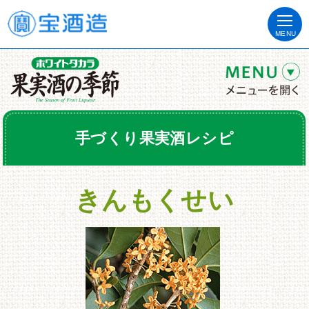
MENU
手づくり果実酒レシピ
きんもくせい