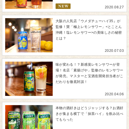
2020.08.27
大阪の人気店『ウメダチューハイ35』が
監修！寶「極上レモンサワー」<とことん
沖縄！塩レモンサワー>の美味しさの秘密
とは？
2020.07.03
味が変わる！？新感覚レモンサワーが登
場！名店「素揚げや」監修のレモンサワー
が発売。マスターと宝酒造開発担当者がこ
だわりを徹底対談！
2020.04.06
本物の酒好きはどうジャッジする？お酒好
きが集まる横丁で「抹茶ハイ」を飲み比べ
てもらった