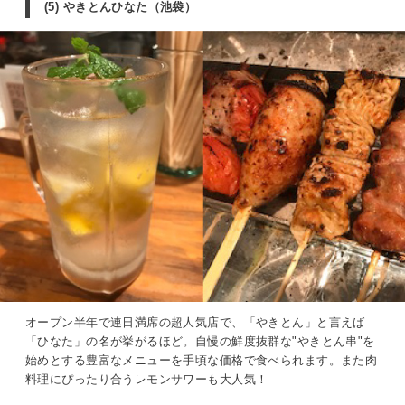
(5) やきとんひなた（池袋）
オープン半年で連日満席の超人気店で、「やきとん」と言えば
「ひなた」の名が挙がるほど。自慢の鮮度抜群な"やきとん串"を
始めとする豊富なメニューを手頃な価格で食べられます。また肉
料理にぴったり合うレモンサワーも大人気！