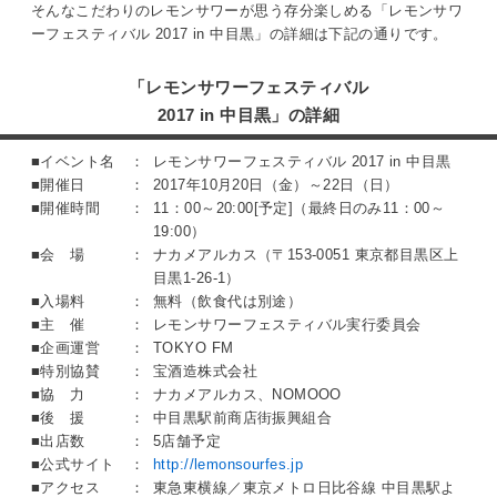
そんなこだわりのレモンサワーが思う存分楽しめる「レモンサワ
ーフェスティバル 2017 in 中目黒」の詳細は下記の通りです。
「レモンサワーフェスティバル
2017 in 中目黒」の詳細
■イベント名 ：
レモンサワーフェスティバル 2017 in 中目黒
■開催日 ：
2017年10月20日（金）～22日（日）
■開催時間 ：
11：00～20:00[予定]（最終日のみ11：00～
19:00）
■会 場 ：
ナカメアルカス（〒153-0051 東京都目黒区上
目黒1-26-1）
■入場料 ：
無料（飲食代は別途）
■主 催 ：
レモンサワーフェスティバル実行委員会
■企画運営 ：
TOKYO FM
■特別協賛 ：
宝酒造株式会社
■協 力 ：
ナカメアルカス、NOMOOO
■後 援 ：
中目黒駅前商店街振興組合
■出店数 ：
5店舗予定
■公式サイト ：
http://lemonsourfes.jp
■アクセス ：
東急東横線／東京メトロ日比谷線 中目黒駅よ