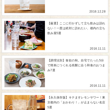
2016.12.28
【厳選】ここに行かずして立ち飲みは語れ
ない！一度は絶対に訪れたい、都内の立ち
飲み屋5選
2016.11.11
【調理法別】食欲の秋。自宅でたった5分
で簡単につくれる焼酎に合う和食のおつま
み7選
2016.11.11
【永久保存版】キテますレモンサワー！東
京都内の「おかわり！」が止まらない名店
5選