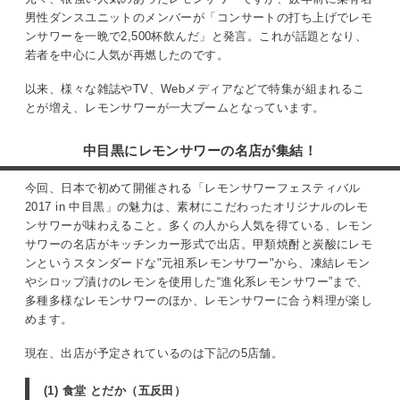
男性ダンスユニットのメンバーが「コンサートの打ち上げでレモ
ンサワーを一晩で2,500杯飲んだ」と発言。これが話題となり、
若者を中心に人気が再燃したのです。
以来、様々な雑誌やTV、Webメディアなどで特集が組まれるこ
とが増え、レモンサワーが一大ブームとなっています。
中目黒にレモンサワーの名店が集結！
今回、日本で初めて開催される「レモンサワーフェスティバル
2017 in 中目黒」の魅力は、素材にこだわったオリジナルのレモ
ンサワーが味わえること。多くの人から人気を得ている、レモン
サワーの名店がキッチンカー形式で出店。甲類焼酎と炭酸にレモ
ンというスタンダードな"元祖系レモンサワー"から、凍結レモン
やシロップ漬けのレモンを使用した“進化系レモンサワー”まで、
多種多様なレモンサワーのほか、レモンサワーに合う料理が楽し
めます。
現在、出店が予定されているのは下記の5店舗。
(1) 食堂 とだか（五反田）