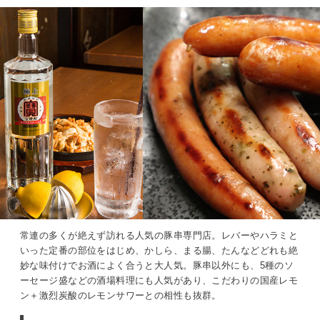
常連の多くが絶えず訪れる人気の豚串専門店。レバーやハラミと
いった定番の部位をはじめ、かしら、まる腸、たんなどどれも絶
妙な味付けでお酒によく合うと大人気。豚串以外にも、5種のソ
ーセージ盛などの酒場料理にも人気があり、こだわりの国産レモ
ン＋激烈炭酸のレモンサワーとの相性も抜群。