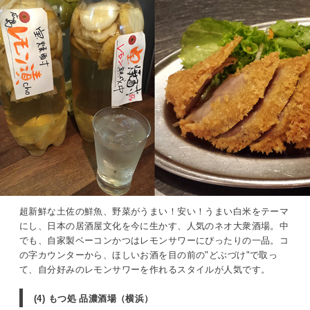
超新鮮な土佐の鮮魚、野菜がうまい！安い！うまい白米をテーマ
にし、日本の居酒屋文化を今に生かす、人気のネオ大衆酒場。中
でも、自家製ベーコンかつはレモンサワーにぴったりの一品。コ
の字カウンターから、ほしいお酒を目の前の"どぶづけ"で取っ
て、自分好みのレモンサワーを作れるスタイルが人気です。
(4) もつ処 品濃酒場（横浜）