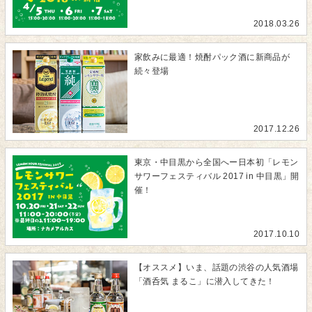
2018.03.26
家飲みに最適！焼酎パック酒に新商品が
続々登場
2017.12.26
東京・中目黒から全国へー日本初「レモン
サワーフェスティバル 2017 in 中目黒」開
催！
2017.10.10
【オススメ】いま、話題の渋谷の人気酒場
「酒呑気 まるこ」に潜入してきた！