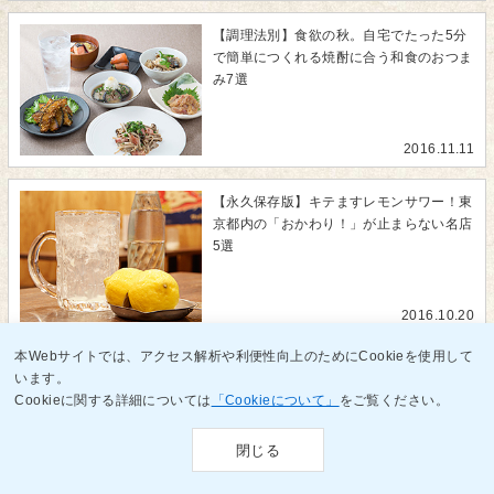
【調理法別】食欲の秋。自宅でたった5分
で簡単につくれる焼酎に合う和食のおつま
み7選
2016.11.11
【永久保存版】キテますレモンサワー！東
京都内の「おかわり！」が止まらない名店
5選
2016.10.20
本Webサイトでは、アクセス解析や利便性向上のためにCookieを使用して
【保存版】バーテンダー歴40年以上のプ
います。
ロに聞いた、自宅でできる美味しい焼酎の
Cookieに関する詳細については
「Cookieについて」
をご覧ください。
ソーダ割りの作り方
閉じる
2016.09.30