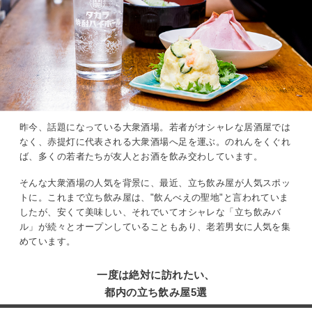
昨今、話題になっている大衆酒場。若者がオシャレな居酒屋では
なく、赤提灯に代表される大衆酒場へ足を運ぶ。のれんをくぐれ
ば、多くの若者たちが友人とお酒を飲み交わしています。
そんな大衆酒場の人気を背景に、最近、立ち飲み屋が人気スポッ
トに。これまで立ち飲み屋は、"飲んべえの聖地"と言われていま
したが、安くて美味しい、それでいてオシャレな「立ち飲みバ
ル」が続々とオープンしていることもあり、老若男女に人気を集
めています。
一度は絶対に訪れたい、
都内の立ち飲み屋5選