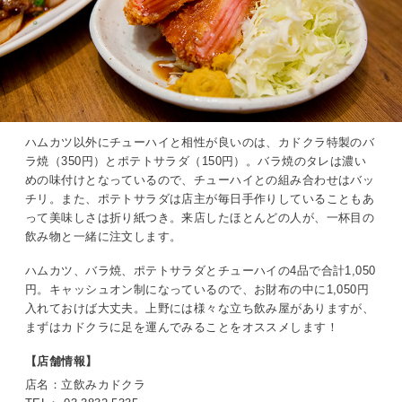
ハムカツ以外にチューハイと相性が良いのは、カドクラ特製のバ
ラ焼（350円）とポテトサラダ（150円）。バラ焼のタレは濃い
めの味付けとなっているので、チューハイとの組み合わせはバッ
チリ。また、ポテトサラダは店主が毎日手作りしていることもあ
って美味しさは折り紙つき。来店したほとんどの人が、一杯目の
飲み物と一緒に注文します。
ハムカツ、バラ焼、ポテトサラダとチューハイの4品で合計1,050
円。キャッシュオン制になっているので、お財布の中に1,050円
入れておけば大丈夫。上野には様々な立ち飲み屋がありますが、
まずはカドクラに足を運んでみることをオススメします！
【店舗情報】
店名：立飲みカドクラ