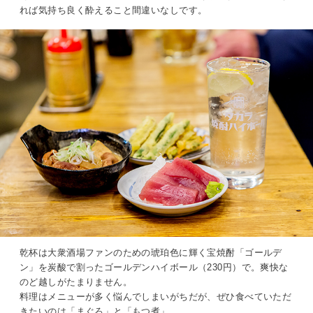
れば気持ち良く酔えること間違いなしです。
乾杯は大衆酒場ファンのための琥珀色に輝く宝焼酎「ゴールデ
ン」を炭酸で割ったゴールデンハイボール（230円）で。爽快な
のど越しがたまりません。
料理はメニューが多く悩んでしまいがちだが、ぜひ食べていただ
きたいのは「まぐろ」と「もつ煮」。