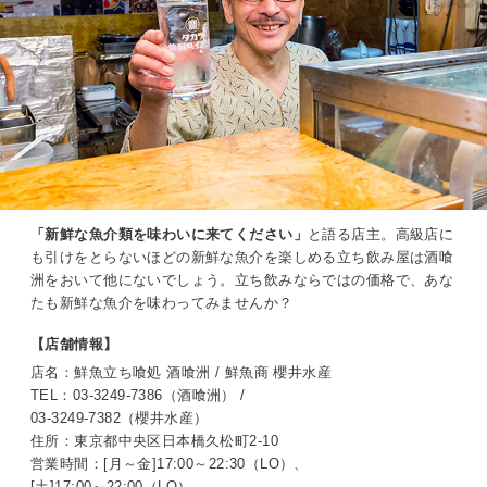
「新鮮な魚介類を味わいに来てください」
と語る店主。高級店に
も引けをとらないほどの新鮮な魚介を楽しめる立ち飲み屋は酒喰
洲をおいて他にないでしょう。立ち飲みならではの価格で、あな
たも新鮮な魚介を味わってみませんか？
【店舗情報】
店名：鮮魚立ち喰処 酒喰洲 / 鮮魚商 櫻井水産
TEL：03-3249-7386（酒喰洲） /
03-3249-7382（櫻井水産）
住所：東京都中央区日本橋久松町2-10
営業時間：[月～金]17:00～22:30（LO）、
[土]17:00～22:00（LO）