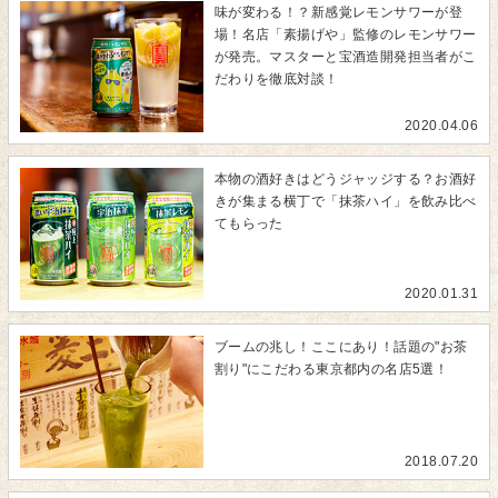
味が変わる！？新感覚レモンサワーが登
場！名店「素揚げや」監修のレモンサワー
が発売。マスターと宝酒造開発担当者がこ
だわりを徹底対談！
2020.04.06
本物の酒好きはどうジャッジする？お酒好
きが集まる横丁で「抹茶ハイ」を飲み比べ
てもらった
2020.01.31
ブームの兆し！ここにあり！話題の"お茶
割り"にこだわる東京都内の名店5選！
2018.07.20