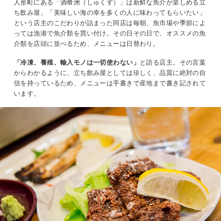
人形町にある「酒喰洲（しゅくず）」は新鮮な魚介が楽しめる立
ち飲み屋。「美味しい海の幸を多くの人に味わってもらいたい」
という店主のこだわりが詰まった同店は毎朝、魚市場や季節によ
っては漁港で魚介類を買い付け。その日その日で、オススメの魚
介類を店頭に並べるため、メニューは日替わり。
「冷凍、養殖、輸入モノは一切使わない」
と語る店主。その言葉
からわかるように、立ち飲み屋としては珍しく、品質に絶対の自
信を持っているため、メニューは手書きで産地まで書き記されて
います。