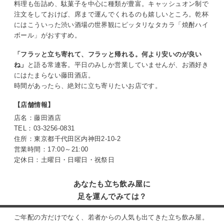
料理も缶詰め、駄菓子を中心に種類が豊富。キャッシュオン制で
注文をしておけば、席まで運んでくれるのも嬉しいところ。乾杯
にはこういった渋い酒場の世界観にピッタリなタカラ「焼酎ハイ
ボール」がおすすめ。
「フラッと立ち寄れて、フラッと帰れる。何より安いのが良い
ね」
と語る常連客。平日のみしか営業していませんが、お酒好き
にはたまらない藤田酒店。
時間があったら、絶対に立ち寄りたいお店です。
【店舗情報】
店名：藤田酒店
TEL：03-3256-0831
住所：東京都千代田区内神田2-10-2
営業時間：17:00～21:00
定休日：土曜日・日曜日・祝祭日
あなたも立ち飲み屋に
足を運んでみては？
ご年配の方だけでなく、若者からの人気も出てきた立ち飲み屋。