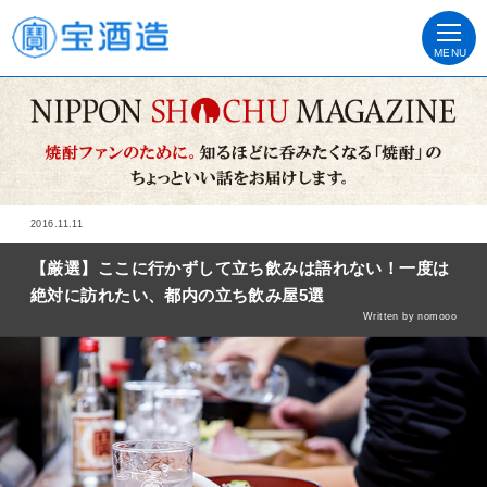
MENU
2016.11.11
【厳選】ここに行かずして立ち飲みは語れない！一度は
絶対に訪れたい、都内の立ち飲み屋5選
Written by nomooo