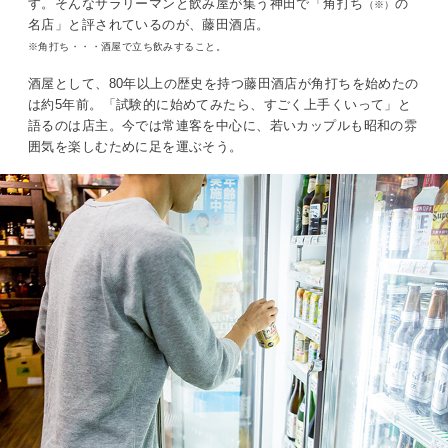
す。そんなサラリーマンと飲み屋が集う神田で「角打ち
の
（※）
名店」と評されているのが、藤田酒店。
※角打ち・・・酒屋で立ち飲みすること。
酒屋として、80年以上の歴史を持つ藤田酒店が角打ちを始めたの
は約5年前。「試験的に始めてみたら、すごく上手くいって」と
語るのは店主。今では常連客を中心に、若いカップルも昭和の雰
囲気を楽しむために足を運ぶそう。