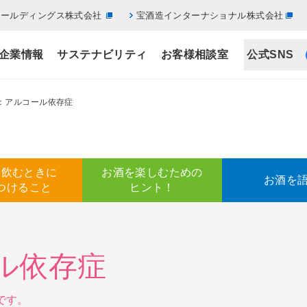
ホールディングス株式会社
宝酒造インターナショナル株式会社
企業情報
サステナビリティ
お客様相談室
公式SNS
!：アルコール依存症
を飲むときに
お酒を楽しむための
お酒を
つけること
ヒント！
ル依存症
です。