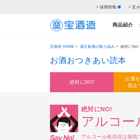
採用情報
宝
商品紹介
宝酒造 HOME
>
適正飲酒の取り組み
> 絶対にNo
お酒おつきあい読本
お酒
絶対にNO!
気を
絶対にNO!
アルコー
アルコール依存症は病気