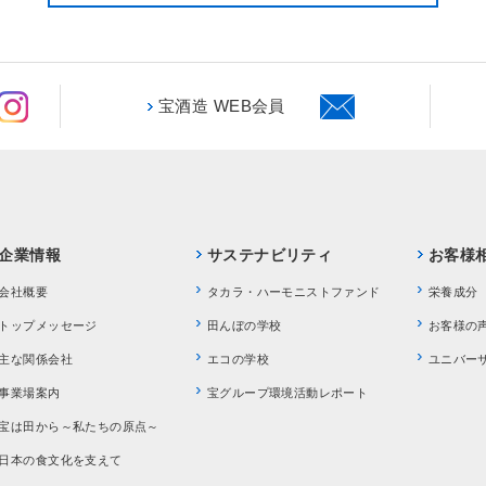
宝酒造 WEB会員
企業情報
サステナビリティ
お客様
会社概要
タカラ・ハーモニストファンド
栄養成分
トップメッセージ
田んぼの学校
お客様の
主な関係会社
エコの学校
ユニバー
事業場案内
宝グループ環境活動レポート
宝は田から～私たちの原点～
日本の食文化を支えて