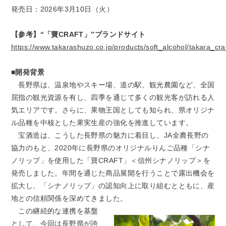
発売日：2026年3月10日（火）
【参考】“「寶CRAFT」”ブランドサイト
https://www.takarashuzo.co.jp/products/soft_alcohol/takara_craf
■開発背景
長野県は、温泉地やスキー場、道の駅、観光農園など、全国
屈指の観光資源を有し、四季を通じて多くの観光客が訪れる人
気エリアです。さらに、果物王国としても知られ、県オリジナ
ル品種を中核とした果実生産の強化を推進しています。
宝酒造は、こうした長野県の魅力に着目し、JA全農長野の
協力のもと、2020年に長野県のオリジナルりんご品種「シナ
ノリップ」を使用した「寶CRAFT」＜信州シナノリップ＞を
発売しました。年間を通じた商品展開を行うことで露出機会を
拡大し、「シナノリップ」の認知向上に取り組むとともに、産
地との信頼関係を深めてきました。
この継続的な連携を基盤
として、今回は長野県が誇