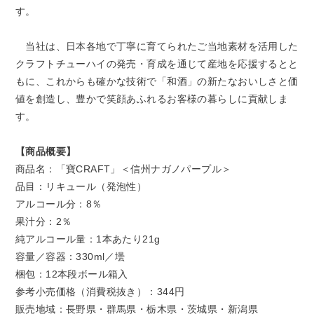
す。
当社は、日本各地で丁寧に育てられたご当地素材を活用した
クラフトチューハイの発売・育成を通じて産地を応援するとと
もに、これからも確かな技術で「和酒」の新たなおいしさと価
値を創造し、豊かで笑顔あふれるお客様の暮らしに貢献しま
す。
【商品概要】
商品名：「寶CRAFT」＜信州ナガノパープル＞
品目：リキュール（発泡性）
アルコール分：8％
果汁分：2％
純アルコール量：1本あたり21g
容量／容器：330ml／壜
梱包：12本段ボール箱入
参考小売価格（消費税抜き）：344円
販売地域：長野県・群馬県・栃木県・茨城県・新潟県