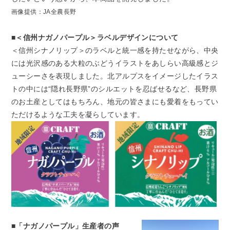
画像提供：JA全農長野
■＜信州ナガノパープル＞ラベルデザインについて
＜信州シナノリップ＞のラベルと統一感を持たせながら、中央
には光沢感のある大粒のぶどうイラストをあしらい高級感とジ
ューシーさを表現しました。北アルプスをイメージしたイラス
トの中には“隠れ長野県”のシルエットを忍ばせるなど、長野県
のお土産としてはもちろん、地元の皆さまにも愛着をもってい
ただけるような工夫を凝らしています。
■「ナガノパープル」生産者の声