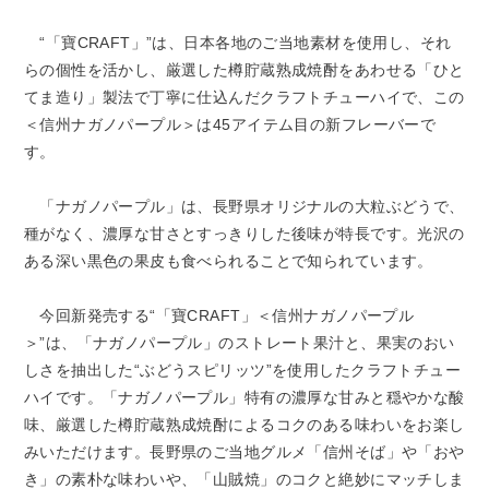
“「寶CRAFT」”は、日本各地のご当地素材を使用し、それ
らの個性を活かし、厳選した樽貯蔵熟成焼酎をあわせる「ひと
てま造り」製法で丁寧に仕込んだクラフトチューハイで、この
＜信州ナガノパープル＞は45アイテム目の新フレーバーで
す。
「ナガノパープル」は、長野県オリジナルの大粒ぶどうで、
種がなく、濃厚な甘さとすっきりした後味が特長です。光沢の
ある深い黒色の果皮も食べられることで知られています。
今回新発売する“「寶CRAFT」＜信州ナガノパープル
＞”は、「ナガノパープル」のストレート果汁と、果実のおい
しさを抽出した“ぶどうスピリッツ”を使用したクラフトチュー
ハイです。「ナガノパープル」特有の濃厚な甘みと穏やかな酸
味、厳選した樽貯蔵熟成焼酎によるコクのある味わいをお楽し
みいただけます。長野県のご当地グルメ「信州そば」や「おや
き」の素朴な味わいや、「山賊焼」のコクと絶妙にマッチしま