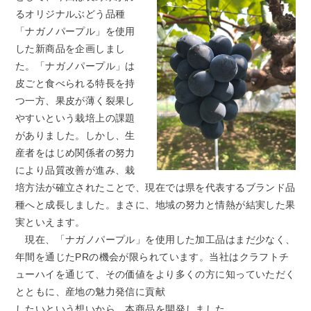
るオリジナルぶどう品種
「ナガノパープル」を使用
した新商品を企画しまし
た。「ナガノパープル」は
皮ごと食べられる特長を持
つ一方、果皮が薄く裂果し
やすいという栽培上の課題
がありました。しかし、生
産者をはじめ関係者の努力
により品質改善が進み、栽
培方法が確立されたことで、現在では県を代表するブランド品
種へと成長しました。まさに、地域の努力と情熱が結実した果
実といえます。
現在、「ナガノパープル」を使用した加工品はまだ少なく、
年間を通じたPRの機会が限られています。当社はクラフトチ
ューハイを通じて、その価値をより多くの方に知っていただく
とともに、産地の魅力発信に貢献
したいという想いから、本商品を開発しました。