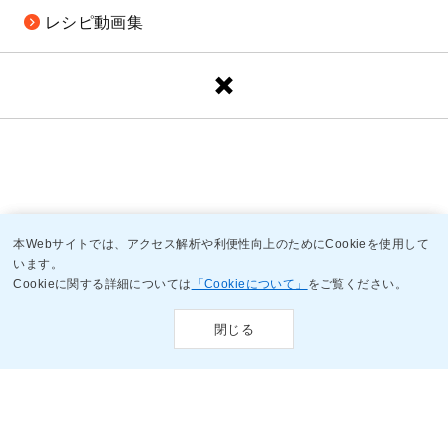
レシピ動画集
本Webサイトでは、アクセス解析や利便性向上のためにCookieを使用して
本Webサイトでは、アクセス解析や利便性向上のためにCookieを使用して
います。
います。
Cookieに関する詳細については
Cookieに関する詳細については
「Cookieについて」
「Cookieについて」
をご覧ください。
をご覧ください。
閉じる
閉じる
ソーシャルメディア
アカウント一覧
商品情報
宝酒造 WEB会員
（原材料など）