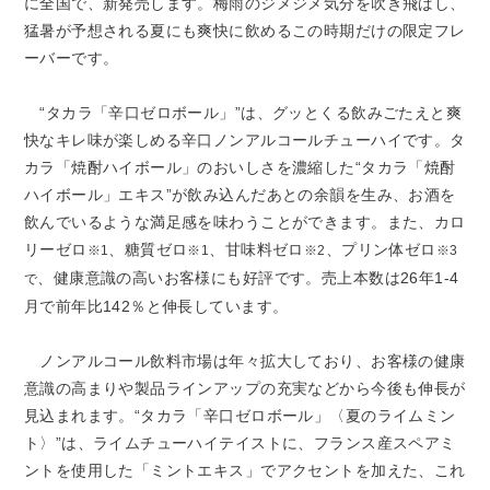
に全国で、新発売します。梅雨のジメジメ気分を吹き飛ばし、
猛暑が予想される夏にも爽快に飲めるこの時期だけの限定フレ
ーバーです。
“タカラ「辛口ゼロボール」”は、グッとくる飲みごたえと爽
快なキレ味が楽しめる辛口ノンアルコールチューハイです。タ
カラ「焼酎ハイボール」のおいしさを濃縮した“タカラ「焼酎
ハイボール」エキス”が飲み込んだあとの余韻を生み、お酒を
飲んでいるような満足感を味わうことができます。また、カロ
リーゼロ
、糖質ゼロ
、甘味料ゼロ
、プリン体ゼロ
※1
※1
※2
※3
、健康意識の高いお客様にも好評です。売上本数は26年1-4
で
月で前年比142％と伸長しています。
ノンアルコール飲料市場は年々拡大しており、お客様の健康
意識の高まりや製品ラインアップの充実などから今後も伸長が
見込まれます。“タカラ「辛口ゼロボール」〈夏のライムミン
ト〉”は、ライムチューハイテイストに、フランス産スペアミ
ントを使用した「ミントエキス」でアクセントを加えた、これ