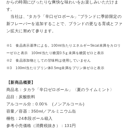
からの時期にぴったりな爽快な味わいをお楽しみいただけま
す。
当社は、“タカラ「辛口ゼロボール」”ブランドに季節限定の
新フレーバーを追加することで、ブランドの更なる育成とファ
ン拡大に努めて参ります。
※1 食品表示基準による。100ml当たりエネルギー5kcal未満をカロリ
ーゼロと表示
100ml当たり糖質0.5ｇ未満を糖質ゼロと表示
※2 食品添加物としての甘味料は使用していません
※3 100ml当たりプリン体0.5mg未満をプリン体ゼロと表示
【新商品概要】
商品名：タカラ「辛口ゼロボール」〈夏のライムミント〉
品目：炭酸飲料
アルコール分：0.00％ (ノンアルコール)
容量／容器：350ml／アルミニウム缶
梱包：24本段ボール箱入
参考小売価格（消費税抜き）：131円