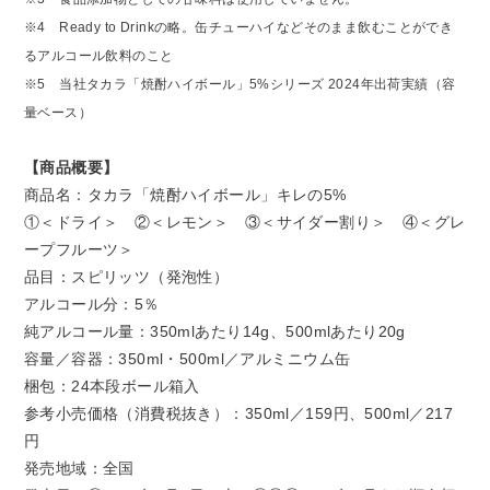
※4 Ready to Drinkの略。缶チューハイなどそのまま飲むことができ
るアルコール飲料のこと
※5 当社タカラ「焼酎ハイボール」5%シリーズ 2024年出荷実績（容
量ベース）
【商品概要】
商品名：タカラ「焼酎ハイボール」キレの5%
①＜ドライ＞ ②＜レモン＞ ③＜サイダー割り＞ ④＜グレ
ープフルーツ＞
品目：スピリッツ（発泡性）
アルコール分：5％
純アルコール量：350mlあたり14g、500mlあたり20g
容量／容器：350ml・500ml／アルミニウム缶
梱包：24本段ボール箱入
参考小売価格（消費税抜き）：350ml／159円、500ml／217
円
発売地域：全国