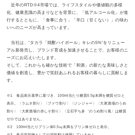
近年のRTD※4市場では、ライフスタイルや価値観の多様
化、健康意識の高まりなどを背景に、「低アルコール化」が進
行するとともに、「食事に合う」「辛口（甘くない）」の味わ
いへのニーズが高まっています。
当社は、“タカラ「焼酎ハイボール」キレの5%”をリニュー
アル新発売し、ブランド育成を加速させることで、お客様のニ
ーズにお応えいたします。
そして、これからも確かな技術で「和酒」の新たな美味しさと
価値を創造し、豊かで笑顔あふれるお客様の暮らしに貢献しま
す。
※1 食品表示基準に基づき、100ml当たり糖質0.5g未満を糖質ゼロと
表示。〈ラムネ割り〉〈ブドウ割り〉
〈ジンジャー〉〈大衆酒場のうめ
割り〉〈大衆酒場の赤しそ割り〉〈立石宇ち多゛のうめ割り風〉は糖質
ゼロ
ではありません。
※2 100ml当たりプリン体0.5㎎未満をプリン体ゼロと表示。
※3 食品添加物としての甘味料は使用していません。