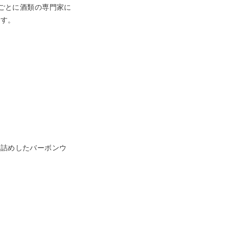
ーごとに酒類の専門家に
ます。
壜詰めしたバーボンウ