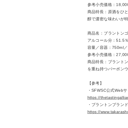
参考小売価格：18,0
商品特長：原酒をひ
醇で濃密な味わいが
商品名：ブラントン
アルコール分：51.5
容量／容器：750m
参考小売価格：27,0
商品特長：ブラント
を重ね持つバーボン
【参考】
・SFWSC公式Web
https://thetastingall
・ブラントンブラン
https://www.takarash