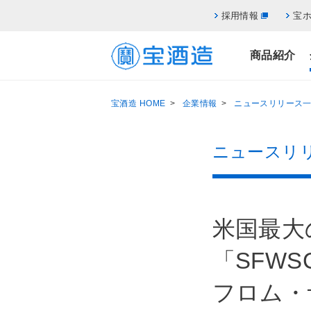
採用情報
宝
商品紹介
宝酒造 HOME
>
企業情報
>
ニュースリリース
ニュースリ
米国最大
「SFW
フロム・