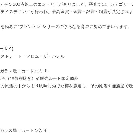
から5,500点以上のエントリーがありました。審査では、カテゴリ
ドテイスティングが行われ、最高金賞・金賞・銀賞・銅賞が決定され
を励みに“ブラントン”シリーズのさらなる育成に努めてまいります。
ールド）
・ストレート・フロム・ザ・バレル
l／ガラス壜（カートン入り）
000円（消費税抜き）※販売ルート限定商品
ンの原酒の中からより風味に秀でた樽を厳選し、その原酒を無濾過で
％
l／ガラス壜（カートン入り）