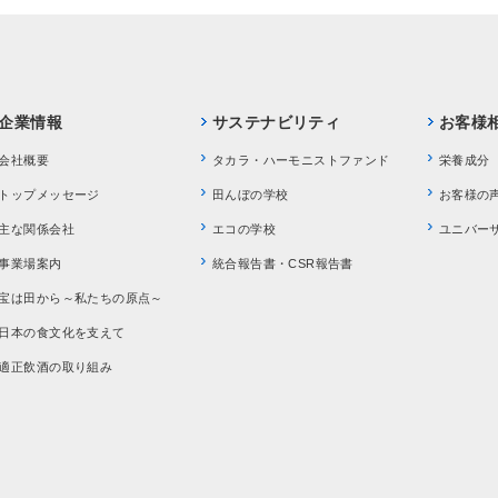
企業情報
サステナビリティ
お客様
会社概要
タカラ・ハーモニストファンド
栄養成分
トップメッセージ
田んぼの学校
お客様の
主な関係会社
エコの学校
ユニバー
事業場案内
統合報告書・CSR報告書
宝は田から～私たちの原点～
日本の食文化を支えて
適正飲酒の取り組み