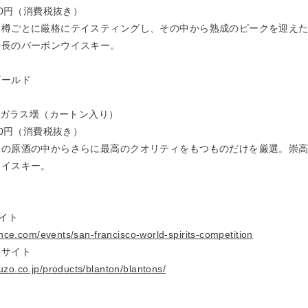
00円（消費税抜き）
と樽ごとに厳格にテイスティングし、その中から熟成のピークを迎え
特長のバーボンウイスキー。
ゴールド
％
l／ガラス壜（カートン入り）
00円（消費税抜き）
ンの原酒の中からさらに最高のクオリティをもつものだけを厳選。崇
ウイスキー。
サイト
iance.com/events/san-francisco-world-spirits-competition
ドサイト
uzo.co.jp/products/blanton/blantons/