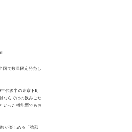
l
に全国で数量限定発売し
0年代後半の東京下町
焼酎ならではの飲みごた
3といった機能面でもお
酸が楽しめる「強烈