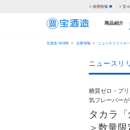
採用情報
宝
商品紹介
宝酒造 HOME
>
企業情報
>
ニュースリリース
ニュースリ
糖質ゼロ・プリ
気フレーバーが
タカラ「
＞数量限