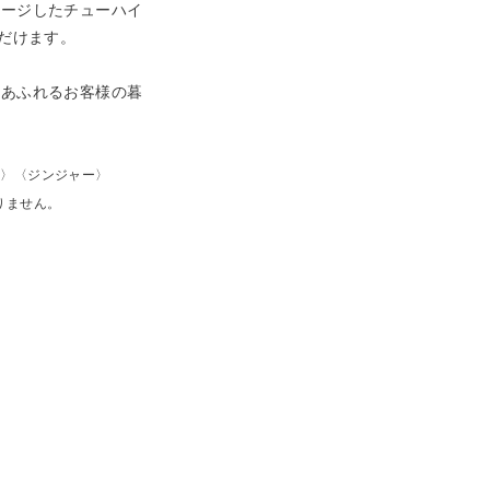
メージしたチューハイ
だけます。
あふれるお客様の暮
ウ割り〉〈ジンジャー〉
りません。