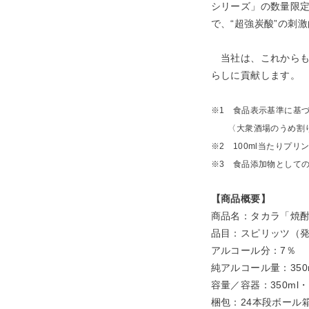
シリーズ」の数量限
で、“超強炭酸”の刺
当社は、これからも
らしに貢献します。
※1 食品表示基準に基
〈大衆酒場のうめ割り〉
※2 100ml当たりプリ
※3 食品添加物として
【商品概要】
商品名：タカラ「焼
品目：スピリッツ（
アルコール分：7％
純アルコール量：350m
容量／容器：350ml
梱包：24本段ボール