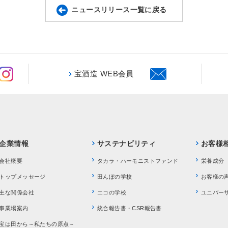
ニュースリリース一覧に戻る
宝酒造 WEB会員
企業情報
サステナビリティ
お客様
会社概要
タカラ・ハーモニストファンド
栄養成分
トップメッセージ
田んぼの学校
お客様の
主な関係会社
エコの学校
ユニバー
事業場案内
統合報告書・CSR報告書
宝は田から～私たちの原点～