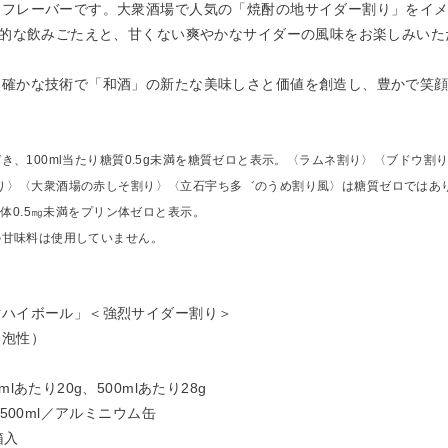
定フレーバーです。大衆酒場で人気の「焼酎の地サイダー割り」をイ
激的な飲みごたえと、甘くない爽やかなサイダーの風味をお楽しみいた
確かな技術で「和酒」の新たな美味しさと価値を創造し、豊かで笑顔
づき、100ml当たり糖質0.5g未満を糖質ゼロと表示。〈ラムネ割り〉〈ブド
〈大衆酒場の赤しそ割り〉〈立石宇ち多゛のうめ割り風〉は糖質ゼロではあ
ン体0.5㎎未満をプリン体ゼロと表示。
の甘味料は使用していません。
酎ハイボール」＜強烈サイダー割り＞
発泡性）
lあたり20g、500mlあたり28g
・500ml／アルミニウム缶
箱入