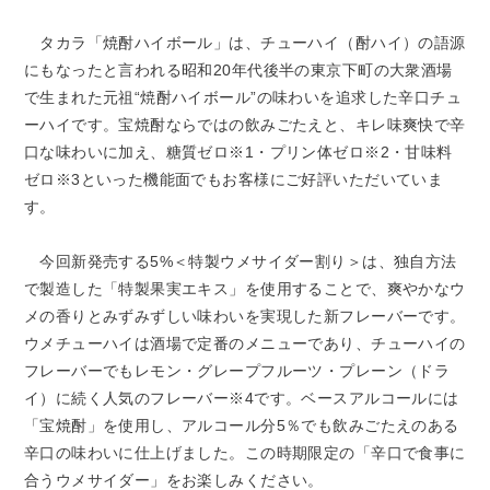
タカラ「焼酎ハイボール」は、チューハイ（酎ハイ）の語源
にもなったと言われる昭和20年代後半の東京下町の大衆酒場
で生まれた元祖“焼酎ハイボール”の味わいを追求した辛口チュ
ーハイです。宝焼酎ならではの飲みごたえと、キレ味爽快で辛
口な味わいに加え、糖質ゼロ※1・プリン体ゼロ※2・甘味料
ゼロ※3といった機能面でもお客様にご好評いただいていま
す。
今回新発売する5%＜特製ウメサイダー割り＞は、独自方法
で製造した「特製果実エキス」を使用することで、爽やかなウ
メの香りとみずみずしい味わいを実現した新フレーバーです。
ウメチューハイは酒場で定番のメニューであり、チューハイの
フレーバーでもレモン・グレープフルーツ・プレーン（ドラ
イ）に続く人気のフレーバー※4です。ベースアルコールには
「宝焼酎」を使用し、アルコール分5％でも飲みごたえのある
辛口の味わいに仕上げました。この時期限定の「辛口で食事に
合うウメサイダー」をお楽しみください。