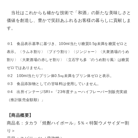
当社はこれからも確かな技術で「和酒」の新たな美味しさと
価値を創造し、豊かで笑顔あふれるお客様の暮らしに貢献しま
す。
※1 食品表示基準に基づき、100ml当たり糖質0.5g未満を糖質ゼロと
表示。〈ラムネ割り〉〈ブドウ割り〉〈ジンジャー〉
〈大衆酒場のうめ
割り〉〈大衆酒場の赤しそ割り〉〈立石宇ち多゛のうめ割り風〉は糖質
ゼロではありません。
※2 100ml当たりプリン体0.5㎎未満をプリン体ゼロと表示。
※3 食品添加物としての甘味料は使用していません。
※4 出所インテージSRI＋「23年度チューハイフレーバー別販売実績
（推計販売金額順）」
【商品概要】
商品名：タカラ「焼酎ハイボール」5％＜特製ウメサイダー割
り＞