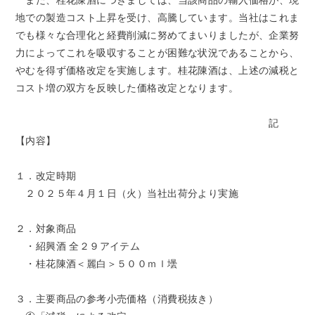
また、桂花陳酒につきましては、当該商品の輸入価格が、現
地での製造コスト上昇を受け、高騰しています。当社はこれま
でも様々な合理化と経費削減に努めてまいりましたが、企業努
力によってこれを吸収することが困難な状況であることから、
やむを得ず価格改定を実施します。桂花陳酒は、上述の減税と
コスト増の双方を反映した価格改定となります。
記
【内容】
１．改定時期
２０２５年４月１日（火）当社出荷分より実施
２．対象商品
・紹興酒 全２９アイテム
・桂花陳酒＜麗白＞５００ｍｌ壜
３．主要商品の参考小売価格（消費税抜き）