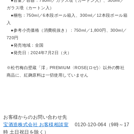
●容量／容器：750ml／ガラス壜（カートン入）、300ml／
ガラス壜（カートン入）
●梱包：750ml／6本段ボール箱入、300ml／12本段ボール箱
入
●参考小売価格（消費税抜き）：750ml／1,800円、300ml／
720円
●発売地域：全国
●発売日：2024年7月2日（火）
※松竹梅白壁蔵「澪」PREMIUM〈ROSE(ロゼ)〉以外の弊社
商品に、紅麹原料は一切使用していません
お客様からのお問い合わせ先
宝酒造株式会社 お客様相談室
0120-120-064（9時～17
時 土日祝日を除く）