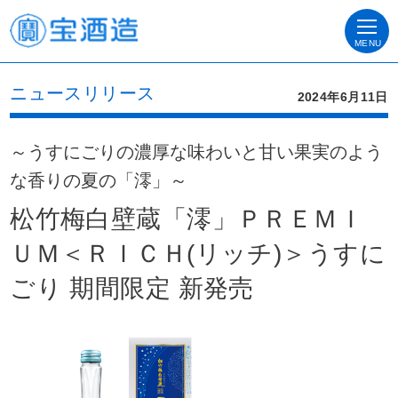
MENU
ニュースリリース
2024年6月11日
～うすにごりの濃厚な味わいと甘い果実のよう
な香りの夏の「澪」～
松竹梅白壁蔵「澪」ＰＲＥＭＩ
ＵＭ＜ＲＩＣＨ(リッチ)＞うすに
ごり 期間限定 新発売