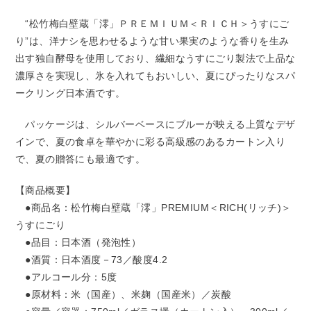
“松竹梅白壁蔵「澪」ＰＲＥＭＩＵＭ＜ＲＩＣＨ＞うすにご
り”は、洋ナシを思わせるような甘い果実のような香りを生み
出す独自酵母を使用しており、繊細なうすにごり製法で上品な
濃厚さを実現し、氷を入れてもおいしい、夏にぴったりなスパ
ークリング日本酒です。
パッケージは、シルバーベースにブルーが映える上質なデザ
インで、夏の食卓を華やかに彩る高級感のあるカートン入り
で、夏の贈答にも最適です。
【商品概要】
●商品名：松竹梅白壁蔵「澪」PREMIUM＜RICH(リッチ)＞
うすにごり
●品目：日本酒（発泡性）
●酒質：日本酒度－73／酸度4.2
●アルコール分：5度
●原材料：米（国産）、米麹（国産米）／炭酸