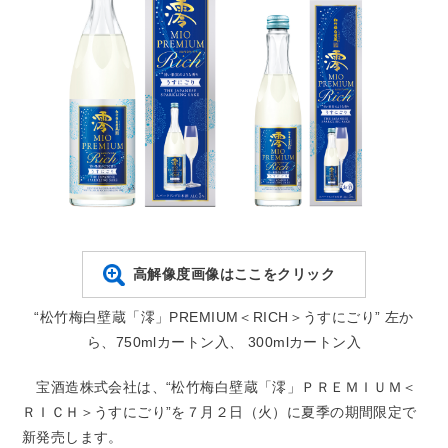
高解像度画像はここをクリック
“松竹梅白壁蔵「澪」PREMIUM＜RICH＞うすにごり” 左か
ら、750mlカートン入、 300mlカートン入
宝酒造株式会社は、“松竹梅白壁蔵「澪」ＰＲＥＭＩＵＭ＜
ＲＩＣＨ＞うすにごり”を７月２日（火）に夏季の期間限定で
新発売します。