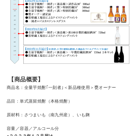
【商品概要】
商品名：全量芋焼酎｢一刻者｣＜新品種使用＞甕オーナー
品目：単式蒸留焼酎（本格焼酎）
原材料：さつまいも（南九州産）、いも麹
容量／容器／アルコール分
●２０２３年１２月届け