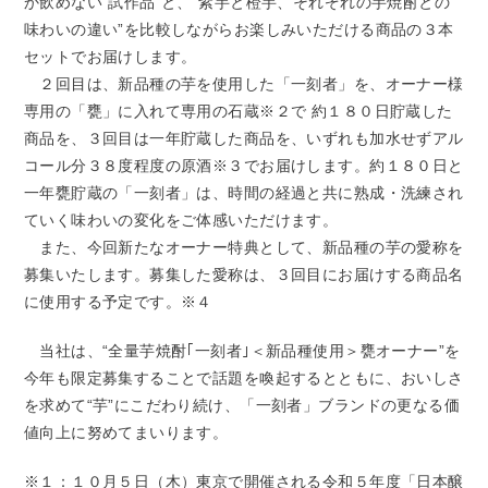
か飲めない“試作品”と、“紫芋と橙芋、それぞれの芋焼酎との
味わいの違い”を比較しながらお楽しみいただける商品の３本
セットでお届けします。
２回目は、新品種の芋を使用した「一刻者」を、オーナー様
専用の「甕」に入れて専用の石蔵※２で 約１８０日貯蔵した
商品を、３回目は一年貯蔵した商品を、いずれも加水せずアル
コール分３８度程度の原酒※３でお届けします。約１８０日と
一年甕貯蔵の「一刻者」は、時間の経過と共に熟成・洗練され
ていく味わいの変化をご体感いただけます。
また、今回新たなオーナー特典として、新品種の芋の愛称を
募集いたします。募集した愛称は、３回目にお届けする商品名
に使用する予定です。※４
当社は、“全量芋焼酎｢一刻者｣＜新品種使用＞甕オーナー”を
今年も限定募集することで話題を喚起するとともに、おいしさ
を求めて“芋”にこだわり続け、「一刻者」ブランドの更なる価
値向上に努めてまいります。
※１：１０月５日（木）東京で開催される令和５年度「日本醸