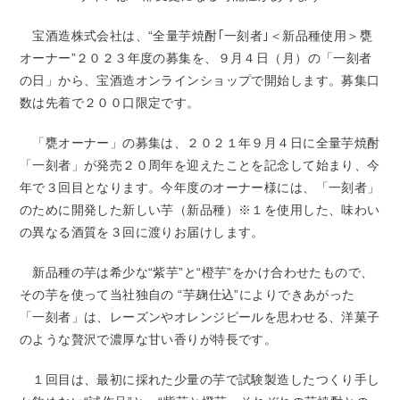
宝酒造株式会社は、“全量芋焼酎｢一刻者｣＜新品種使用＞甕
オーナー”２０２３年度の募集を、９月４日（月）の「一刻者
の日」から、宝酒造オンラインショップで開始します。募集口
数は先着で２００口限定です。
「甕オーナー」の募集は、２０２１年９月４日に全量芋焼酎
「一刻者」が発売２０周年を迎えたことを記念して始まり、今
年で３回目となります。今年度のオーナー様には、「一刻者」
のために開発した新しい芋（新品種）※１を使用した、味わい
の異なる酒質を３回に渡りお届けします。
新品種の芋は希少な“紫芋”と“橙芋”をかけ合わせたもので、
その芋を使って当社独自の “芋麹仕込”によりできあがった
「一刻者」は、レーズンやオレンジピールを思わせる、洋菓子
のような贅沢で濃厚な甘い香りが特長です。
１回目は、最初に採れた少量の芋で試験製造したつくり手し