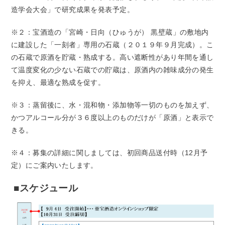
造学会大会」で研究成果を発表予定。
※２：宝酒造の「宮崎・日向（ひゅうが） 黒壁蔵」の敷地内
に建設した「一刻者」専用の石蔵（２０１９年９月完成）。こ
の石蔵で原酒を貯蔵・熟成する。高い遮断性があり年間を通し
て温度変化の少ない石蔵での貯蔵は、原酒内の雑味成分の発生
を抑え、最適な熟成を促す。
※３：蒸留後に、水・混和物・添加物等一切のものを加えず、
かつアルコール分が３６度以上のものだけが「原酒」と表示で
きる。
※４：募集の詳細に関しましては、初回商品送付時（12月予
定）にご案内いたします。
■スケジュール