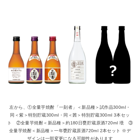
左から、①全量芋焼酎「一刻者」＜新品種＞試作品300ml・
同＜紫＞特別貯蔵300ml・同＜茜＞特別貯蔵300ml 3本セッ
ト ②全量芋焼酎＜新品種＞約180日甕貯蔵原酒720ml 壜 ③
全量芋焼酎＜新品種＞一年甕貯蔵原酒720ml 2本セット ※デ
ザインは一部変更になる可能性があります