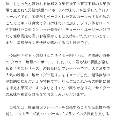
源にもなったと言われる昭和２０年代後半の東京下町の大衆酒
場で生まれた元祖“焼酎ハイボール”の味わいを追求した辛口チ
ューハイです。宝焼酎をベースとしたアルコール分７％の飲み
ごたえとキレ味爽快で辛口の味わいに加え、プリン体ゼロ※１
や甘味料ゼロ※２といった特長が、チューハイユーザーだけで
なく健康意識の高いお客様からもご支持をいただいています。
また、炭酸が強く爽快感が味わえる点も好評です。
今回発売する＜強烈りんごサイダー割り＞は、強炭酸が特長
の“タカラ「焼酎ハイボール」”において、最も強い炭酸が楽し
める「強烈シリーズ」の数量限定フレーバーです。大衆酒場で
人気の焼酎の「地サイダー割り」をイメージした、超強炭酸の
刺激的な飲みごたえが特長です。りんごはこれからの時期に旬
を迎える果実で、すっきりと甘くない爽やかなりんごサイダー
の風味を糖質ゼロ※３でお楽しみいただけます。
当社では、数量限定フレーバーを発売することで話題性を喚
起し、“タカラ「焼酎ハイボール」”ブランドの活性化と更なる