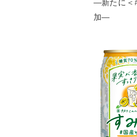
―新たに＜
加―