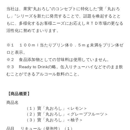
当社は、果実“丸おろし”のコンセプトに特化した“寶「丸おろ
し」”シリーズを新たに発売することで、話題を喚起するとと
もに、多様化するお客様ニーズにお応えしＲＴＤ市場の更なる
活性化に努めてまいります。
※１ １００ｍｌ当たりプリン体０．５ｍｇ未満をプリン体ゼ
ロと表示。
※２ 食品添加物としての甘味料は使用していません。
※３ Ready to Drinkの略。缶入りチューハイなどそのまま飲
むことができるアルコール飲料のこと。
【商品概要】
商品名
（１）寶「丸おろし」＜レモン＞
（２）寶「丸おろし」＜グレープフルーツ＞
（３）寶「丸おろし」＜柚子＞
品目
リキュール（発泡性）（１）