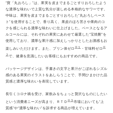
“寶「丸おろし」”は、果実を皮までまるごとすりおろしたよう
な濃厚な味わいで上質な気分が楽しめる本格的なサワーです。
中味は、果実を皮までまるごとすりおろした“丸おろしペース
ト”を使用することで、香り高く、果皮のほろ苦さや果肉のコ
クを感じられる濃厚な味わいに仕上げました。ベースとなるア
ルコールには、それぞれの果実にあわせて厳選した“宝焼酎”を
使用しており、濃厚な果汁感に加えしっかりとしたお酒感もお
※１
※
楽しみいただけます。また、プリン体ゼロ
・甘味料ゼロ
２
で、健康を意識したいお客様にもおすすめの商品です。
パッケージデザインは、手書きの文字と果汁がこぼれるシズル
感のある果実のイラストをあしらうことで、手間ひまかけた品
質感と濃厚な味わいを表現しています。
長引くコロナ禍を受け、家飲みをちょっと贅沢なものにしたい
※３
という消費者ニーズが高まり、ＲＴＤ
市場においても“上
質感”や“濃厚な味わい”を訴求する商品が増えています。