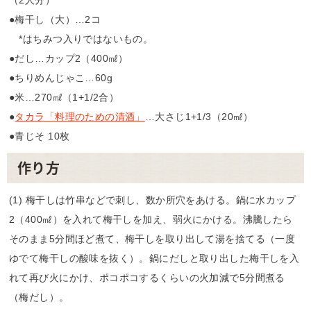
（2人分）
●梅干し（大）…2コ
*はちみつ入りではないもの。
●だし…カップ2（400㎖）
●ちりめんじゃこ…60g
●米…270㎖（1+1/2合）
●
タカラ「料理のための清酒」
…大さじ1+1/3（20㎖）
●青じそ 10枚
作り方
(1) 梅干しは竹串などで刺し、数か所穴をあける。鍋に水カップ
2（400㎖）を入れて梅干しを加え、弱火にかける。沸騰したら
そのまま5分間ほど煮て、梅干しを取り出して湯を捨てる（一度
ゆでて梅干しの酸味を抜く）。鍋にだしと取り出した梅干しを入
れて再び火にかけ、ポコポコするくらいの火加減で5分間煮る
（梅だし）。