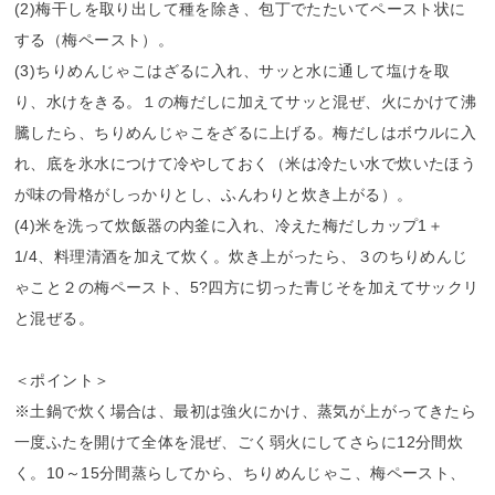
(2)梅干しを取り出して種を除き、包丁でたたいてペースト状に
する（梅ペースト）。
(3)ちりめんじゃこはざるに入れ、サッと水に通して塩けを取
り、水けをきる。１の梅だしに加えてサッと混ぜ、火にかけて沸
騰したら、ちりめんじゃこをざるに上げる。梅だしはボウルに入
れ、底を氷水につけて冷やしておく（米は冷たい水で炊いたほう
が味の骨格がしっかりとし、ふんわりと炊き上がる）。
(4)米を洗って炊飯器の内釜に入れ、冷えた梅だしカップ1＋
1/4、料理清酒を加えて炊く。炊き上がったら、３のちりめんじ
ゃこと２の梅ペースト、5?四方に切った青じそを加えてサックリ
と混ぜる。
＜ポイント＞
※土鍋で炊く場合は、最初は強火にかけ、蒸気が上がってきたら
一度ふたを開けて全体を混ぜ、ごく弱火にしてさらに12分間炊
く。10～15分間蒸らしてから、ちりめんじゃこ、梅ペースト、