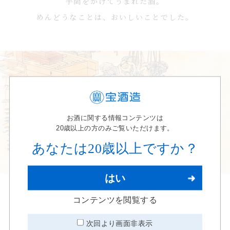
手間をかけてうまれた酒。
めんどうなことは、おいしいことでした。
お酒に関する情報コンテンツは
20歳以上の方のみご覧いただけます。
あなたは20歳以上ですか？
はい
コンテンツを閲覧する
米の旨みを引き出した、
次回より画面非表示
まろやかで