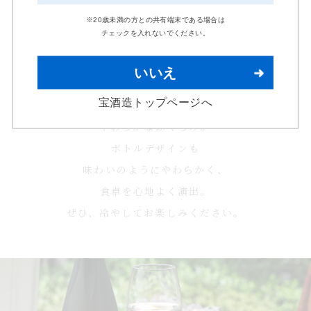
やわらかい味わい。
※20歳未満の方との共有端末である場合は
チェックを入れないでください。
飲み口からあと口まで、
いいえ
こんなにも幅のある味わい。
宝酒造トップページへ
米の旨みを十分に感じる、
やわらかなふくらみ。
ボトルデザインも
味わいのようにやわらかく、
食卓を心地よく演出。
ぜひ、冷やしてお楽しみください。