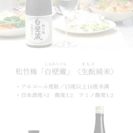
しらかべぐら
きもと
松竹梅「
白壁蔵
」〈
生酛
純米〉
・アルコール度数／15度以上16度未満
・日本酒度+2 酸度1.2 アミノ酸度1.2