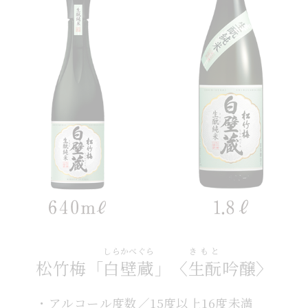
しらかべぐら
きもと
松竹梅「
白壁蔵
」〈
生酛
吟醸〉
・アルコール度数／15度以上16度未満