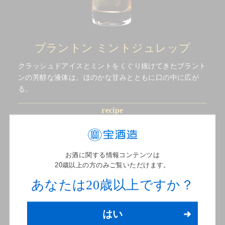
ブラントン ミントジュレップ
クラッシュドアイスとミントをくぐり抜けてきたブラント
ンの芳醇な液体は、ほのかな甘みとともに口の中に広が
る。
recipe
ブラントン 60ml、ソーダ 30ml、
砂糖 2tsp（小さじ2=10ml）、
氷（クラッシュドアイス）適量、
ミントリーフ 6～8枚
お酒に関する情報コンテンツは
20歳以上の方のみご覧いただけます。
タンブラーにミントリーフと砂糖を入れ、ソーダを注いでステ
アする。砂糖を溶かしながらミントの葉をすり潰す。グラスに
あなたは20歳以上ですか？
クラッシュドアイスを詰めてブラントンを入れて冷えるまでよ
くステアする。
はい