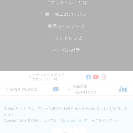
「ブラントン」とは
唯一無二のバーボン
商品ラインアップ
ドリンクレシピ
バーボン雑学
ソーシャルメディア
アカウント一覧
商品情報
宝酒造 WEB会員
（原材料など）
ご利用規約
ご利用環境
個人情報保護に関する基本方針
本Webサイトでは、アクセス解析や利便性向上のためにCookieを使用して
います。
Cookieに関する詳細については
「Cookieについて」
をご覧ください。
Copyright TAKARA SHUZO CO.,LTD. ALL Rights Reserved