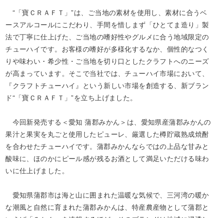
“「寶ＣＲＡＦＴ」”は、ご当地の素材を使用し、素材に合うベ
ースアルコールにこだわり、手間を惜しまず「ひとてま造り」製
法で丁寧に仕上げた、ご当地の嗜好性やグルメに合う地域限定の
チューハイです。お客様の嗜好が多様化するなか、個性的なつく
りや味わい・希少性・ご当地を切り口としたクラフトへのニーズ
が高まっています。そこで当社では、チューハイ市場において、
『クラフトチューハイ』という新しい市場を創造する、新ブラン
ド“「寶ＣＲＡＦＴ」”を立ち上げました。
今回新発売する＜愛知 蒲郡みかん＞は、愛知県産蒲郡みかんの
果汁と果実を丸ごと使用したピューレ、厳選した樽貯蔵熟成焼酎
を合わせたチューハイです。蒲郡みかんならではの上品な甘みと
酸味に、ほのかにピール感が残るお酒として満足いただける味わ
いに仕上げました。
愛知県蒲郡市は海と山に囲まれた温暖な気候で、三河湾の暖か
な潮風と自然に育まれた蒲郡みかんは、特産農産物として蒲郡と