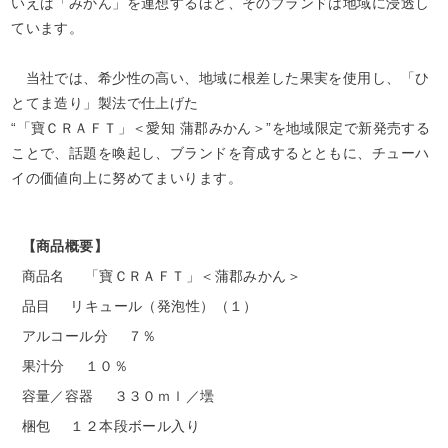
いえば「みかん」を連想するほど、そのブランドは地域に浸透し
ています。
当社では、希少性の高い、地域に根差した果実を使用し、「ひ
とてま造り」製法で仕上げた
“「寶ＣＲＡＦＴ」＜愛知 蒲郡みかん＞”を地域限定で新発売する
ことで、話題を喚起し、ブランドを育成するとともに、チューハ
イの価値向上に努めてまいります。
【商品概要】
商品名
「寶ＣＲＡＦＴ」＜蒲郡みかん＞
品目
リキュール（発泡性）（１）
アルコール分
７％
果汁分
１０％
容量／容器
３３０ｍｌ／壜
梱包
１２本段ボール入り