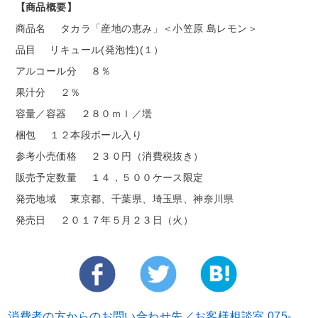
【商品概要】
商品名
タカラ「産地の恵み」＜小笠原 島レモン＞
品目
リキュール(発泡性)(１）
アルコール分
８％
果汁分
２％
容量／容器
２８０ｍｌ／壜
梱包
１２本段ボール入り
参考小売価格
２３０円（消費税抜き）
販売予定数量
１４，５００ケース限定
発売地域
東京都、千葉県、埼玉県、神奈川県
発売日
２０１７年５月２３日（火）
消費者の方からのお問い合わせ先／お客様相談室 075-