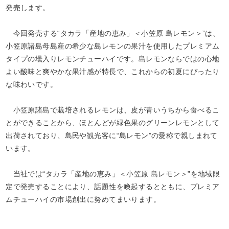
発売します。
今回発売する“タカラ「産地の恵み」＜小笠原 島レモン＞”は、
小笠原諸島母島産の希少な島レモンの果汁を使用したプレミアム
タイプの壜入りレモンチューハイです。島レモンならではの心地
よい酸味と爽やかな果汁感が特長で、これからの初夏にぴったり
な味わいです。
小笠原諸島で栽培されるレモンは、皮が青いうちから食べるこ
とができることから、ほとんどが緑色果のグリーンレモンとして
出荷されており、島民や観光客に“島レモン”の愛称で親しまれて
います。
当社では“タカラ「産地の恵み」＜小笠原 島レモン＞”を地域限
定で発売することにより、話題性を喚起するとともに、プレミア
ムチューハイの市場創出に努めてまいります。