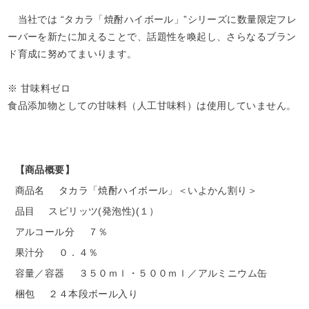
当社では “タカラ「焼酎ハイボール」”シリーズに数量限定フレ
ーバーを新たに加えることで、話題性を喚起し、さらなるブラン
ド育成に努めてまいります。
※ 甘味料ゼロ
食品添加物としての甘味料（人工甘味料）は使用していません。
【商品概要】
商品名
タカラ「焼酎ハイボール」＜いよかん割り＞
品目
スピリッツ(発泡性)(１）
アルコール分
７％
果汁分
０．４％
容量／容器
３５０ｍｌ・５００ｍｌ／アルミニウム缶
梱包
２４本段ボール入り