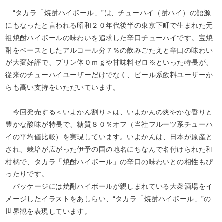
“
タカラ「焼酎ハイボール」
”は、チューハイ（酎ハイ）の語源
にもなったと言われる昭和２０年代後半の東京下町で生まれた元
祖焼酎ハイボールの味わいを追求した辛口チューハイです。宝焼
酎をベースとしたアルコール分７％の飲みごたえと辛口の味わい
が大変好評で、プリン体０ｍｇや甘味料ゼロ※といった特長が、
従来のチューハイユーザーだけでなく、ビール系飲料ユーザーか
らも高い支持をいただいています。
今回発売する＜いよかん割り＞は、いよかんの爽やかな香りと
豊かな酸味が特長で、糖質８０％オフ（当社フルーツ系チューハ
イの平均値比較）を実現しています。いよかんは、日本が原産と
され、栽培が広がった伊予の国の地名にちなんで名付けられた和
柑橘で、タカラ「焼酎ハイボール」の辛口の味わいとの相性もぴ
ったりです。
パッケージには焼酎ハイボールが親しまれている大衆酒場をイ
メージしたイラストをあしらい、“タカラ「焼酎ハイボール」”の
世界観を表現しています。