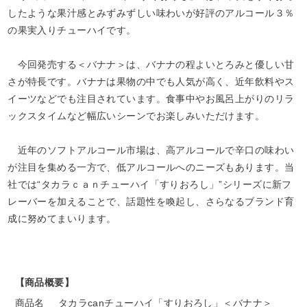
したような果汁感とみずみずしい味わいが好評のアルコール３％
の果実入りチューハイです。
今回発売する＜バナナ＞は、バナナの程よいとろみと優しい甘
さが特長です。バナナは果物の中でも人気が高く、近年飲料やス
イーツなどでも注目されています。食事中やお風呂上がりのリラ
ックスタイムなど幅広いシーンでお楽しみいただけます。
近年のソフトアルコール市場は、高アルコールで辛口の味わい
が注目を集める一方で、低アルコールへのニーズもあります。当
社では“タカラｃａｎチューハイ「すりおろし」”シリーズに新フ
レーバーを加えることで、話題性を喚起し、さらなるブランド育
成に努めてまいります。
【商品概要】
商品名
タカラcanチューハイ「すりおろし」＜バナナ＞