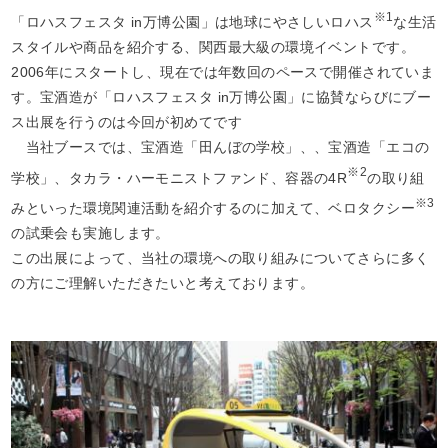
※1
「ロハスフェスタ in万博公園」は地球にやさしいロハス
な生活
スタイルや商品を紹介する、関西最大級の環境イベントです。
2006年にスタートし、現在では年数回のペースで開催されていま
す。宝酒造が「ロハスフェスタ in万博公園」に協賛ならびにブー
ス出展を行うのは今回が初めてです
当社ブースでは、
宝酒造「田んぼの学校」
、、
宝酒造「エコの
※2
学校」
、
タカラ・ハーモニストファンド
、
容器の4R
の取り組
※3
みといった環境関連活動を紹介するのに加えて、ベロタクシー
の試乗会も実施します。
この出展によって、当社の環境への取り組みについてさらに多く
の方にご理解いただきたいと考えております。