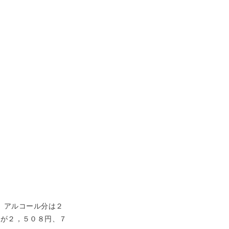
。アルコール分は２
Ｌが２，５０８円、７