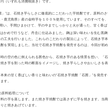
９円（いずれも消費税抜き）です。
茜」”は、石焼き芋らしさに徹底的にこだわった芋焼酎です。原料のさ
県・鹿児島県）産の金時芋を１００％使用しています。そのすべてを
を用い、手間ひまかけて、芋の中までしっかりと火が通った、甘く香
はかめで行うなど、丹念に仕込みました。麹は深い味わいを生む黒麹
自の工夫を行いました。これらのこだわりの製法によって、石焼き芋
焼酎を実現しました。当社で石焼き芋焼酎を発売するのは、今回が初
時の空の色に例えられる茜色から、石焼き芋のある情景を想い、「石
は焼き芋を割った時の断面をイメージし、焼き芋らしさやおいしさを
本来の甘く香ばしい香りと味わいの“石焼き芋焼酎「石茜」”を発売す
ります。
の原料処理について
料の芋を蒸します。また焼き芋焼酎では蒸さずに芋を焼きます。当商
くりと焼きあげています。