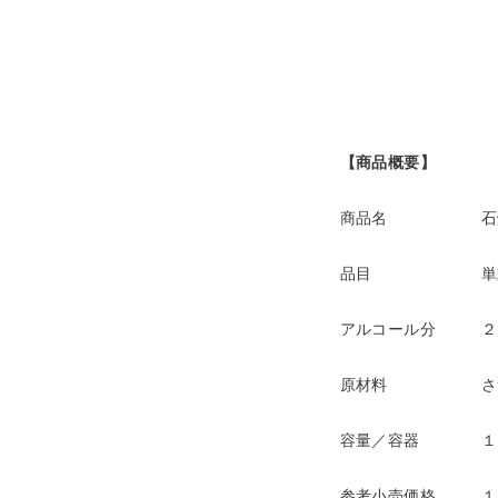
【商品概要】
商品名
石
品目
単
アルコール分
２
原材料
さ
容量／容器
１
参考小売価格
１