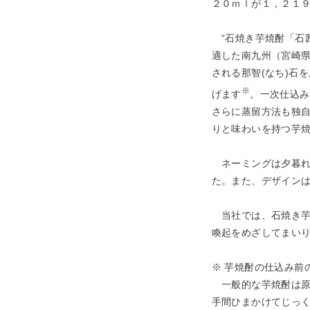
２０ｍｌが１，２１
“石焼き芋焼酎「石
適した南九州（宮崎
される那智(なち)石
※
げます
。一次仕込み
さらに蒸留方法も独
りと味わいを持つ芋
ネーミングは夕暮れ
た。また、デザイン
当社では、石焼き芋
喚起をめざしてまい
※ 芋焼酎の仕込み前
一般的な芋焼酎は原
手間ひまかけてじっ