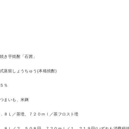
焼き芋焼酎「石茜」
式蒸留しょうちゅう(本格焼酎)
５％
つまいも、米麹
．８Ｌ／茶壜、７２０ｍｌ／茶フロスト壜
．８Ｌ／２，５０８円、７２０ｍｌ／１，２１９円(いずれも消費税抜