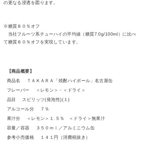
の更なる浸透を図ります。
※糖質８０％オフ
当社フルーツ系チューハイの平均値（糖質7.0g/100ml）に比べ
て糖質８０％オフを実現しています。
【商品概要】
商品名
ＴＡＫＡＲＡ「焼酎ハイボール」名古屋缶
フレーバー
＜レモン＞・＜ドライ＞
品目
スピリッツ(発泡性)(１)
アルコール分
７％
果汁分
＜レモン＞１.５％ ＜ドライ＞無果汁
容量／容器
３５０ｍｌ／アルミニウム缶
参考小売価格
１４１円（消費税抜き）