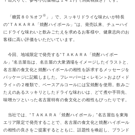
※
「糖質８０％オフ
」」で、スッキリドライな味わいが特長
の“ＴＡＫＡＲＡ「焼酎ハイボール」”は、発売以来、チューハイ
にドライな味わいと飲みごたえを求めるお客様や、健康志向のお
客様に高い評価をいただいています。
今回、地域限定で発売する“ＴＡＫＡＲＡ「焼酎ハイボー
ル」”名古屋缶は、名古屋の大衆酒場をイメージしたイラストと、
名古屋の食文化と焼酎ハイボールの相性を訴求するメッセージを
パッケージに記載しました。フレーバーは＜レモン＞および＜ド
ライ＞の２種類で、ベースアルコールには宝焼酎を使用。飲みご
たえのあるスッキリとしたドライな味わいは、どて煮や手羽先、
味噌カツといった名古屋特有の食文化との相性もぴったりです。
当社では、“ＴＡＫＡＲＡ「焼酎ハイボール」”名古屋缶を東海
エリア限定で発売することで、名古屋の食文化と焼酎ハイボール
の相性の良さをご提案するとともに、話題性を喚起し、ブランド