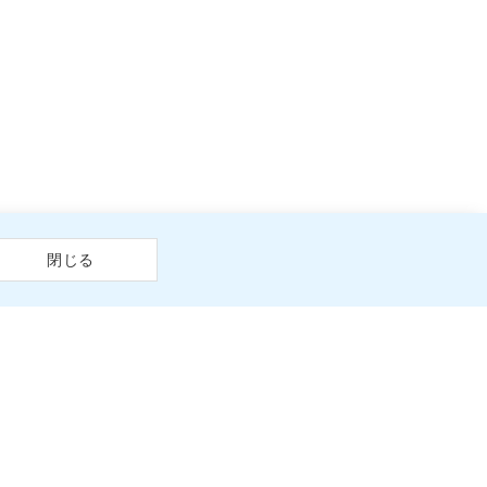
閉じる
商品情報
（原材料など）