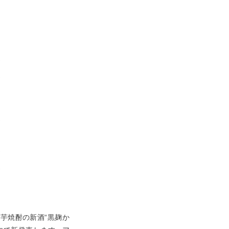
芋焼酎の新酒“黒麹か