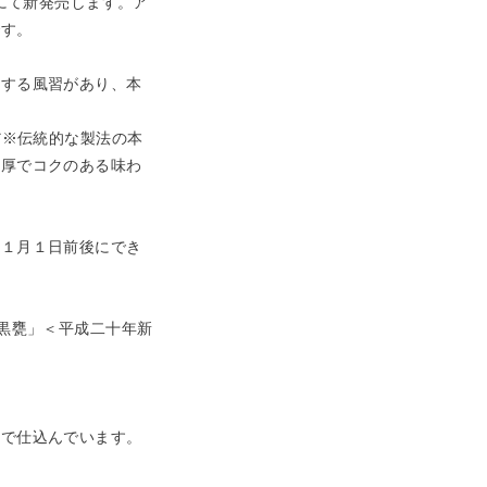
にて新発売します。ア
です。
する風習があり、本
だ※伝統的な製法の本
濃厚でコクのある味わ
１月１日前後にでき
。
黒甕」＜平成二十年新
で仕込んでいます。
。