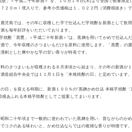
黒甕」＜平成二十年新酒＞”を、１０月１６日(木)より全国で数量限定
、７２０ｍｌ壜入りで、参考小売価格は１，０２２円（消費税抜き）
鹿児島では、その年に収穫した芋で仕込んだ芋焼酎を新酒として飲用
新酒も毎年好評をいただいております。
芋焼酎「黒甕」＜平成二十年新酒＞”は、黒麹を用いてかめで仕込ん
新酒で、今年収穫のさつまいもだけを原料に使用します。「黒甕」の
の溌剌とした爽やかな芋の甘い香りが特長です。
料のさつまいもが収穫される８月末頃から始まり、その年の新酒が１
本酒造組合中央会では１１月１日を「本格焼酎の日」と定めています
の日」を迎える時期に、新酒１００％の“黒麹かめ仕込 本格芋焼酎「
節感あふれる本格芋焼酎としてご提案してまいります。
昭和二十年頃まで一般的に使われていた黒麹を用い、昔ながらのかめ
でコクのある味わいと、かめ仕込ならではの複雑な香りが特徴です