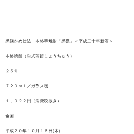
黒麹かめ仕込 本格芋焼酎「黒甕」＜平成二十年新酒＞
本格焼酎（単式蒸留しょうちゅう）
２５％
７２０ｍｌ／ガラス壜
１，０２２円（消費税抜き）
全国
平成２０年１０月１６日(木)