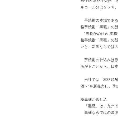
め仕込 本格芋焼酎「
ルコール分は２５％
芋焼酎の本場である
格芋焼酎「黒甕」の
“黒麹かめ仕込 本格
格芋焼酎「黒甕」の
いと、新酒ならでは
芋焼酎の仕込みは原
あがることから、日
当社では「本格焼酎
酒＞”を新発売し、季
※黒麹かめ仕込
「黒甕」は、九州で
黒麹ならではの濃厚