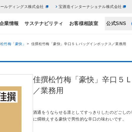
ホールディングス株式会社
宝酒造インターナショナル株式会社
企業情報
サステナビリティ
お客様相談室
公式SNS
>
松竹梅「豪快」
> 佳撰松竹梅「豪快」辛口５Ｌバッグインボックス／業務用
佳撰松竹梅「豪快」辛口５
／業務用
酒通をうならせる凛としてすっきりしたのどごしの
に燗映えする豪快で男性的な辛口の味わいです。