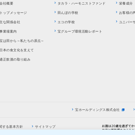
会社概要
タカラ・ハーモニストファンド
栄養成分
トップメッセージ
田んぼの学校
お客様の
主な関係会社
エコの学校
ユニバー
事業場案内
宝グループ環境活動レポート
宝は田から～私たちの原点～
日本の食文化を支えて
適正飲酒の取り組み
宝ホールディングス株式会社
関する基本方針
サイトマップ